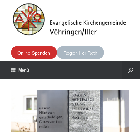
Online-Spenden
Region Iller-Roth
Menü