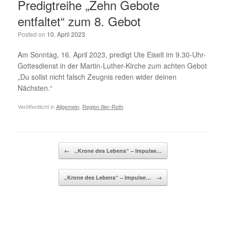
Predigtreihe „Zehn Gebote
entfaltet“ zum 8. Gebot
Posted on
10. April 2023
Am Sonntag, 16. April 2023, predigt Ute Eiselt im 9.30-Uhr-
Gottesdienst in der Martin-Luther-Kirche zum achten Gebot
„Du sollst nicht falsch Zeugnis reden wider deinen
Nächsten.“
Veröffentlicht in
Allgemein
,
Region Iller-Roth
.
Beitragsnavigation
←
„Krone des Lebens“ – Impulse…
„Krone des Lebens“ – Impulse…
→