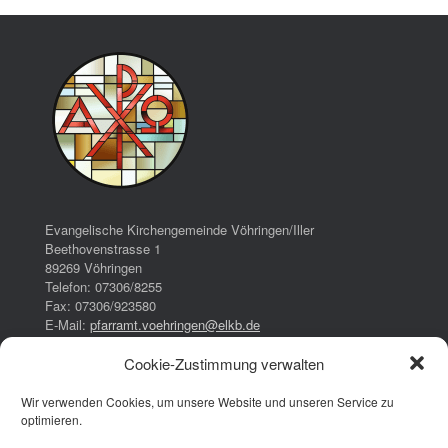
Evangelische Kirchengemeinde Vöhringen/Iller
Beethovenstrasse 1
89269 Vöhringen
Telefon: 07306/8255
Fax: 07306/923580
E-Mail:
pfarramt.voehringen@elkb.de
Cookie-Zustimmung verwalten
Bürozeiten:
Dienstag:
Wir verwenden Cookies, um unsere Website und unseren Service zu
16:00 – 17:00 Uhr
optimieren.
Donnerstag:
08:00 – 13:00 Uhr