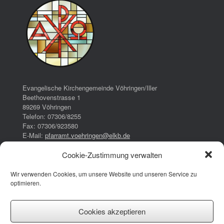
Evangelische Kirchengemeinde Vöhringen/Iller
Beethovenstrasse 1
89269 Vöhringen
Telefon: 07306/8255
Fax: 07306/923580
E-Mail:
pfarramt.voehringen@elkb.de
Cookie-Zustimmung verwalten
Bürozeiten:
Dienstag:
Wir verwenden Cookies, um unsere Website und unseren Service zu
16:00 – 17:00 Uhr
optimieren.
Donnerstag:
08:00 – 13:00 Uhr
14:30 – 17:30 Uhr
Cookies akzeptieren