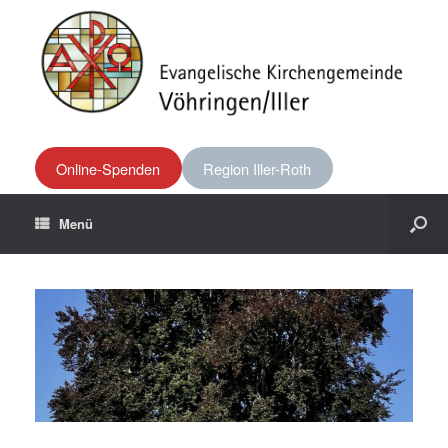
Online-Spenden
Region Iller-Roth
Menü