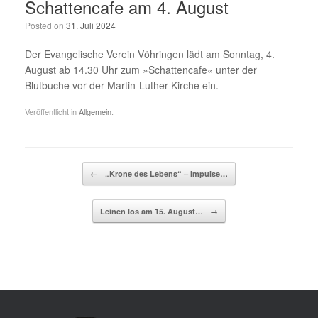
Schattencafe am 4. August
Posted on
31. Juli 2024
Der Evangelische Verein Vöhringen lädt am Sonntag, 4.
August ab 14.30 Uhr zum »Schattencafe« unter der
Blutbuche vor der Martin-Luther-Kirche ein.
Veröffentlicht in
Allgemein
.
Beitragsnavigation
←
„Krone des Lebens“ – Impulse…
Leinen los am 15. August…
→