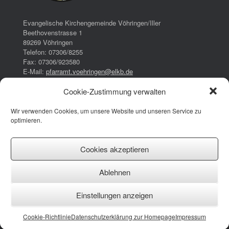
Evangelische Kirchengemeinde Vöhringen/Iller
Beethovenstrasse 1
89269 Vöhringen
Telefon: 07306/8255
Fax: 07306/923580
E-Mail:
pfarramt.voehringen@elkb.de
Cookie-Zustimmung verwalten
Bürozeiten:
Dienstag:
Wir verwenden Cookies, um unsere Website und unseren Service zu
16:00 – 17:00 Uhr
optimieren.
Donnerstag:
08:00 – 13:00 Uhr
14:30 – 17:30 Uhr
Cookies akzeptieren
Impressum
Ablehnen
Datenschutzerklärung
Cookie-Richtlinie (EU)
Einstellungen anzeigen
Facebook
Instagram
YouTube
Cookie-Richtlinie
Datenschutzerklärung zur Homepage
Impressum