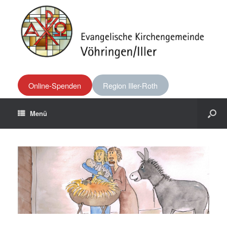
Online-Spenden
Region Iller-Roth
Menü