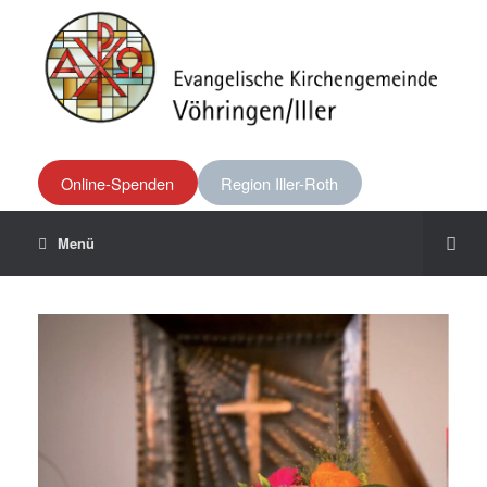
Online-Spenden
Region Iller-Roth
Menü