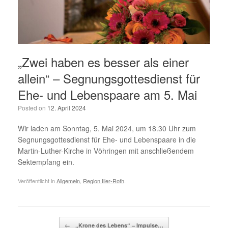
„Zwei haben es besser als einer
allein“ – Segnungsgottesdienst für
Ehe- und Lebenspaare am 5. Mai
Posted on
12. April 2024
Wir laden am Sonntag, 5. Mai 2024, um 18.30 Uhr zum
Segnungsgottes­dienst für Ehe- und Lebenspaare in die
Martin-Luther-Kirche in Vöhringen mit anschließendem
Sektempfang ein.
Veröffentlicht in
Allgemein
,
Region Iller-Roth
.
Beitragsnavigation
←
„Krone des Lebens“ – Impulse…