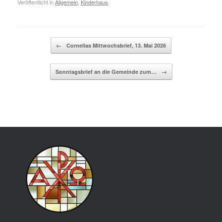
Veröffentlicht in
Allgemein
,
Kinderhaus
.
Beitragsnavigation
←
Cornelias Mittwochsbrief, 13. Mai 2026
Sonntagsbrief an die Gemeinde zum…
→