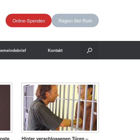
Online-Spenden
Region Iller-Roth
emeindebrief
Kontakt
nste
Hinter verschlossenen Türen –