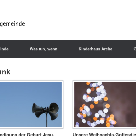
inde
Was tun, wenn
Kinderhaus Arche
G
unk
ndigung der Geburt Jesu.
Unsere Weihnachts-Gottesdie