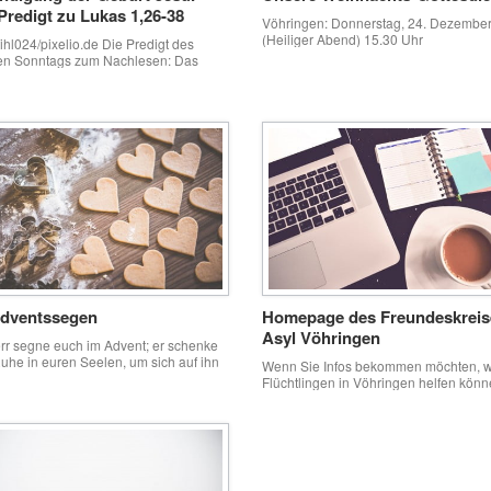
Predigt zu Lukas 1,26-38
Vöhringen: Donnerstag, 24. Dezembe
(Heiliger Abend) 15.30 Uhr
tihl024/pixelio.de Die Predigt des
Familiengottesdienst mit Schattenspiel
en Sonntags zum Nachlesen: Das
Jungschar 17.00 Uhr Christvesper mit
, das Himmel und Erde auf den Kopf
Kirchenchor 23.00 Uhr Spätgottesdiens
 Da nimmt das Wunder seinen Anfang,
Christnacht Freitag, 25. Dezember (1.
mmel und Erde auf den Kopf stellt – im
Weihnachtstag) 9.30 Uhr
iner schwangeren Frau. Menschen
Abendmahlsgottesdienst Samstag, 26.
sich von dieser Intimität kein Bild
Dezember (2. Weihnachtstag) 11
. Wie sollen wir uns das ja auch […]
Uhr Krabbelgottesdienst Sonntag, 27.
Dezember (1. Sonntag nach dem Christ
9:15 Uhr! Predigtgottesdienst Bellenbe
Donnerstag, 24. Dezember (Heiliger 
[…]
Adventssegen
Homepage des Freundeskreis
Asyl Vöhringen
rr segne euch im Advent; er schenke
uhe in euren Seelen, um sich auf ihn
Wenn Sie Infos bekommen möchten, w
ichten. Er lasse den Tau des Himmels
Flüchtlingen in Vöhringen helfen könn
ch herabkommen, damit sich euer
empfehlen wir Ihnen die Homepage d
Glaube erfrischen kann. Er schenke
Freundeskreises Asyl: http://freundeskr
ie Geduld für sein Kommen, auf dass
asyl-voehringen.de Außerdem findet s
 sehen, wer er ist: Immanuel – Gott mit
kleiner Bericht über unsere
]
Flüchtlingskonferenz auf der Homepa
Freundeskreises.