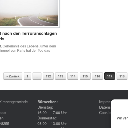
 nach den Terroranschlägen
ris
t, Geheimnis des Lebens, unter dem
immel von Paris hat der Tod das
an sich gerissen. Terroranschläge
unschuldige Menschen getötet. Wir
 das nicht begreifen: Wo ist deine
die du uns versprochen hast? Wo ist
Macht, mit der du unserer Ohnmacht
est? Wir möchten ja glauben, dass du
« Zurück
1
…
112
113
114
115
116
117
118
[…]
Kirchengemeinde
Bürozeiten:
Impressum
Dienstag:
Datenschutzerklä
sse 1
16:00 – 17:00 Uhr
Cookie-Richtlinie
en
Donnerstag:
Wir ve
6/8255
08:00 – 13:00 Uhr