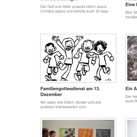
Eine 
Der Gott und Vater unseres Herrn Jesus
Christus segne und behüte euch. Er lege
Bild :S
seinen Sohn euch ans Herz und mache euer
heutig
Leben menschlich. Er lasse sein Licht
Wunder
leuchten über euch und erwärme euch mit
stellt
seiner Liebe. Er fülle eure Häuser und
das Hi
Familien mit seinem Frieden. So gehet hin in
Leib e
die Weihnacht im Namen des […]
können 
machen
Familiengottesdienst am 13.
Ein 
Dezember
Der He
euch R
Wir laden alle Eltern, Kinder und alle
auszur
anderen Interessierten zum
auf eu
Familiengottesdienst „Wir warten auf den
müder 
Retter“ am 13. Dezember 2015 um 9:30 Uhr
euch d
in die Martin-Luther-Kirche Vöhringen ein.
wir ihn
Plakat Familiengottesdienst
uns. […