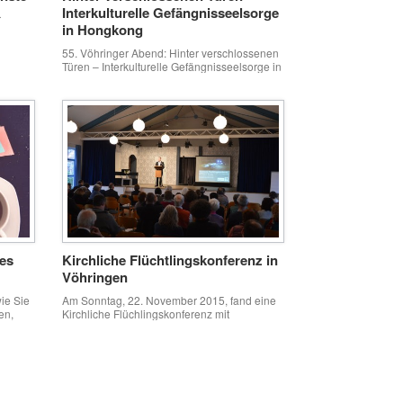
Interkulturelle Gefängnisseelsorge
r
in Hongkong
 der
55. Vöhringer Abend: Hinter verschlossenen
Türen – Interkulturelle Gefängnisseelsorge in
t zur
Hongkong Seit 19 Jahren ist der Schweizer
Pfarrer Dr. Tobias Brandner als
Gefängnisseelsorger in Hongkong tätig.
Durch seine Einblicke hinter Gitterstäbe und
in Menschenseelen weiß er viel zu erzählen
über den chinesischen Gefängnisalltag
fest)
sowie über Abgründe und Ausweglosigkeiten
rg:
menschlichen Lebens. Die Begegnung mit
Abend)
den Gefangenen leitet […]
es
Kirchliche Flüchtlingskonferenz in
Vöhringen
ie Sie
Am Sonntag, 22. November 2015, fand eine
en,
Kirchliche Flüchlingskonferenz mit
es
katholischen und evangelischen
eis-
Verantwortlichen aus dem Landkreis Neu-
ich ein
Ulm bei uns im Gemeindehaus in Vöhringen
statt. Dabei stellte Landrat Thorsten
ge des
Freudenberger die aktuelle Situation im
Landkreis dar. Aber auch ehrenamtliche und