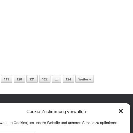
institutionelle Flüchtlingshilfe wurden durch
den Helferkreis Illertissen und die Diakonie
im Landkreis thematisiert. Eingerahmt wurde
die […]
119
120
121
122
…
124
Weiter »
Facebook
Instagram
YouTube
Cookie-Zustimmung verwalten
rung
 (EU)
rwenden Cookies, um unsere Website und unseren Service zu optimieren.