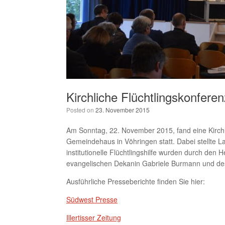
Kirchliche Flüchtlingskonfere
Posted on
23. November 2015
Am Sonntag, 22. November 2015, fand eine Kirchl
Gemeindehaus in Vöhringen statt. Dabei stellte L
institutionelle Flüchtlingshilfe wurden durch den 
evangelischen Dekanin Gabriele Burmann und de
Ausführliche Presseberichte finden Sie hier:
Südwest Presse
Illertisser Zeitung