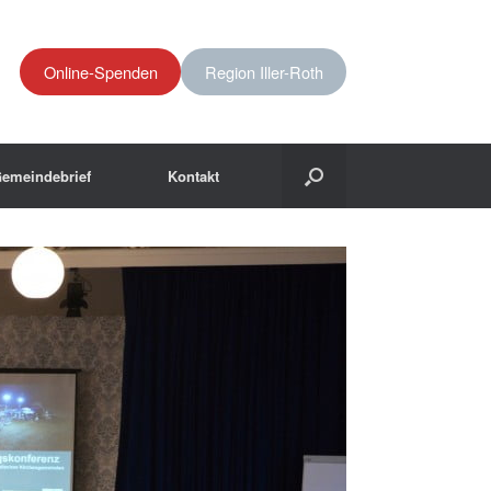
Online-Spenden
Region Iller-Roth
emeindebrief
Kontakt