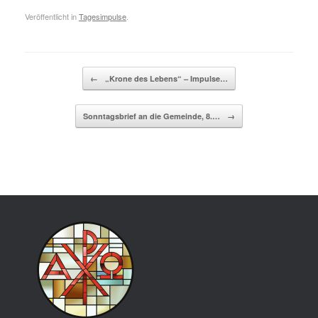
Veröffentlicht in
Tagesimpulse
.
Beitragsnavigation
←
„Krone des Lebens“ – Impulse…
Sonntagsbrief an die Gemeinde, 8.…
→