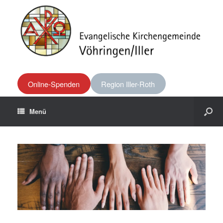
Online-Spenden
Region Iller-Roth
Menü