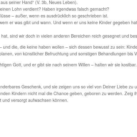
n aus seiner Hand“ (V. 3b, Neues Leben).
 keinen Lohn verdient? Haben irgendwas falsch gemacht?
lüsse – außer, wenn es ausdrücklich so geschrieben ist.
, wem er was gibt und wann. Und wenn er uns keine Kinder gegeben hat
hat, sind wir doch in vielen anderen Bereichen reich gesegnet und be
ben – und die, die keine haben wollen – sich dessen bewusst zu sein: Ki
lanen, von künstlicher Befruchtung und sonstigen Behandlungen bis 
igen Gott, und er gibt sie nach seinem Willen – halten wir sie kostbar.
wunderbares Geschenk, und sie zeigen uns so viel von Deiner Liebe zu u
ünden Kindern nicht mal die Chance geben, geboren zu werden. Zeig ihn
et und versorgt aufwachsen können.