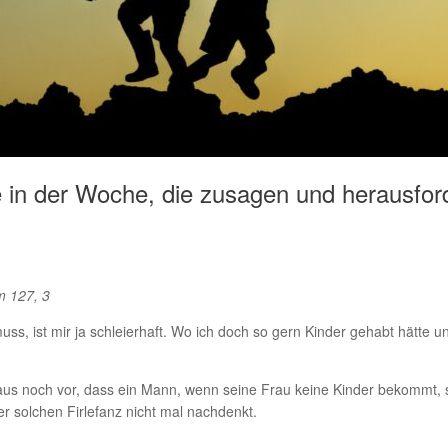
 in der Woche, die zusagen und herausfor
m 127, 3
ss, ist mir ja schleierhaft. Wo ich doch so gern Kinder gehabt hätte
us noch vor, dass ein Mann, wenn seine Frau keine Kinder bekommt, s
r solchen Firlefanz nicht mal nachdenkt.