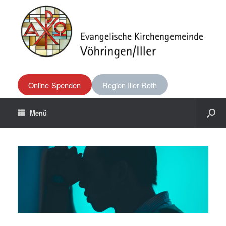
Online-Spenden
Region Iller-Roth
Menü