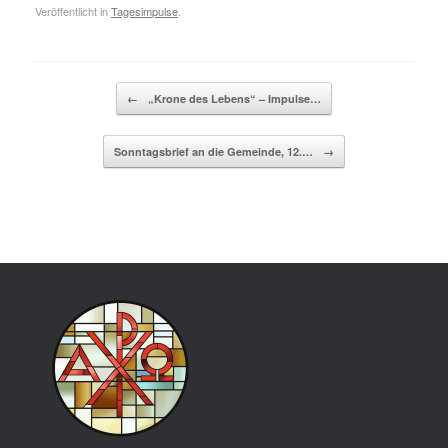
Veröffentlicht in
Tagesimpulse
.
Beitragsnavigation
←
„Krone des Lebens“ – Impulse…
Sonntagsbrief an die Gemeinde, 12.…
→