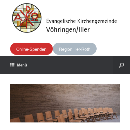
Online-Spenden
Region Iller-Roth
Menü