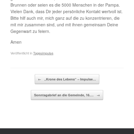
Brunnen oder seien es die 5000 Menschen in der Pampa.
Vielen Dank, dass Dir jeder persönliche Kontakt wertvoll ist.
Bitte hilf auch mir, mich ganz auf die zu konzentrieren, die
mit mir zusammen sind, und mit ihnen gemeinsam Deine
Gegenwart zu feiern.
Amen
Veröffentlicht in
Tagesimpulse
.
Beitragsnavigation
←
„Krone des Lebens“ – Impulse…
Sonntagsbrief an die Gemeinde, 16.…
→