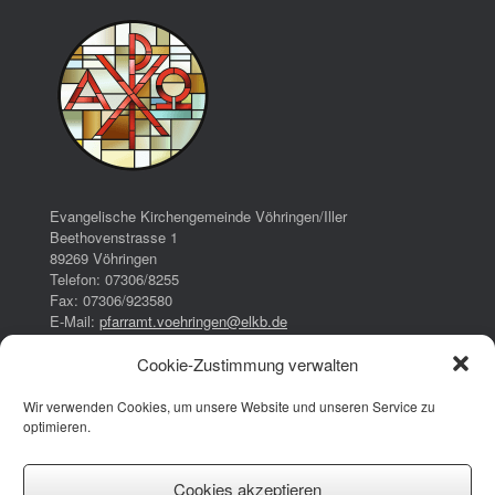
Evangelische Kirchengemeinde Vöhringen/Iller
Beethovenstrasse 1
89269 Vöhringen
Telefon: 07306/8255
Fax: 07306/923580
E-Mail:
pfarramt.voehringen@elkb.de
Cookie-Zustimmung verwalten
Bürozeiten:
Dienstag:
Wir verwenden Cookies, um unsere Website und unseren Service zu
16:00 – 17:00 Uhr
optimieren.
Donnerstag:
08:00 – 13:00 Uhr
14:30 – 17:30 Uhr
Cookies akzeptieren