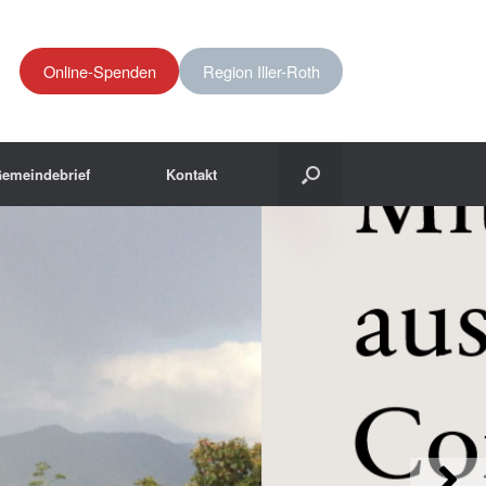
Online-Spenden
Region Iller-Roth
emeindebrief
Kontakt