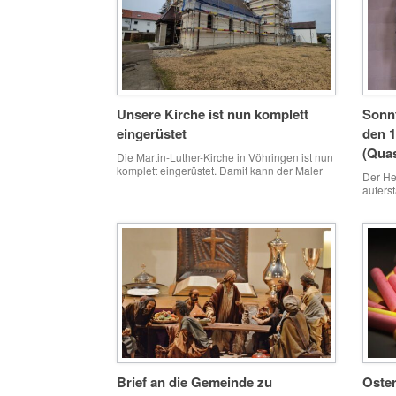
werden auch Personen mit gegenteiligen
Meinungen moralisch angegangen, wenn
nicht gar […]
Unsere Kirche ist nun komplett
Sonnt
eingerüstet
den 1
(Quas
Die Martin-Luther-Kirche in Vöhringen ist nun
komplett eingerüstet. Damit kann der Maler
Der Her
die Arbeit aufnehmen und die Sanierung der
aufers
Außenfassade beginnen.
Schwes
Gnade 
unserm
„Bis hi
seine g
Nacht 
Brief an die Gemeinde zu
Oster