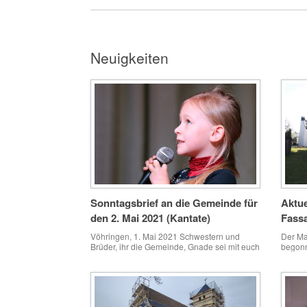
Neuigkeiten
Sonntagsbrief an die Gemeinde für
Aktue
den 2. Mai 2021 (Kantate)
Fass
Vöhringen, 1. Mai 2021 Schwestern und
Der Ma
Brüder, ihr die Gemeinde, Gnade sei mit euch
begonn
und Friede von Gott, unserm Vater, und dem
abgekl
Herrn Jesus Christus. In Sachen Corona-
Pandemie kommt in den öffentlichen und
insbesondere in den sozialen Medien
gegenwärtig viel Widerspruch zu Wort. Dabei