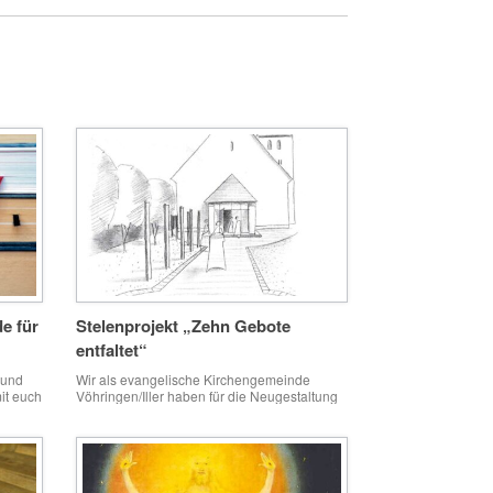
e für
Stelenprojekt „Zehn Gebote
entfaltet“
 und
Wir als evangelische Kirchengemeinde
it euch
Vöhringen/Iller haben für die Neugestaltung
nd dem
unserer Außenanlage um die Martin-Luther-
nger –
Kirche ein deutschlandweit einzigartiges
 eines
Projekt „Zehn Gebote entfaltet“ initiiert. Vor
u Ende
der Kirche werden nach einem Entwurf des
 auf
Landschaftsarchitekten Manfred Rauh