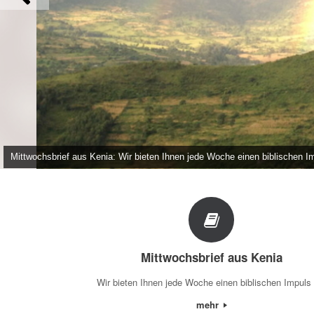
Mittwochsbrief aus Kenia: Wir bieten Ihnen jede Woche einen biblischen I
Evangelisch in der Region Iller-Roth
Sonntagsbrief an die Gemeinde
Mittwochsbrief aus Kenia
Wir bieten Ihnen jede Woche einen biblischen Impuls
mehr