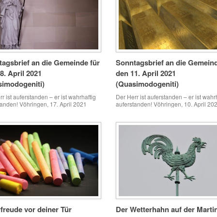
ein […]
agsbrief an die Gemeinde für
Sonntagsbrief an die Gemeind
8. April 2021
den 11. April 2021
imodogeniti)
(Quasimodogeniti)
r ist auferstanden – er ist wahrhaftig
Der Herr ist auferstanden – er ist wahr
tanden! Vöhringen, 17. April 2021
auferstanden! Vöhringen, 10. April 20
tern und Brüder, ihr die Gemeinde,
Schwestern und Brüder, ihr die Gemei
sei mit euch und Friede von Gott,
„Wenn ich einmal reich wär“ singt der
 Vater, und dem Herrn Jesus Christus.
Milchmann Tevje in dem Musical Anat
erher hat mich Gott gebracht / durch
und träumt dabei von einem vorzeigb
roße Güte, / bis hierher hat er Tag und
Leben. Wenn ich reich wäre … Kinder
/ bewahrt […]
ihre Vorstellungen davon, was mit ei
Reichtum alles möglich […]
freude vor deiner Tür
Der Wetterhahn auf der Marti