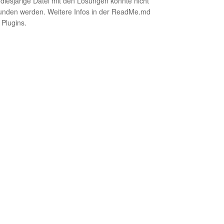
 diesjärige Datei mit den Losungen konnte nicht
unden werden. Weitere Infos in der ReadMe.md
 Plugins.