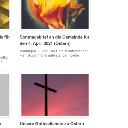
(Schmid-Rauh, Neu-Ulm) zehn Stelen zu den
Zehn Geboten in einer Reihe entlang des
Wegs zum Kirchenportal aufge­stellt. Jede
Stele mit einer Höhe […]
e für
Sonntagsbrief an die Gemeinde für
den 4. April 2021 (Ostern)
Vöhringen, 3. April Der Herr ist auferstanden
– er ist wahrhaftig auferstanden! Liebe
haftig
Mitchristen in der Gemeinde, fürchtet euch
21
nicht! Das ist schon die halbe Osterbotschaft.
nde,
Unglaubliche Dinge sind am Felsengrab
außerhalb der Stadtmauern Jerusalems
evka
geschehen. Ein Erdbeben hat sich in den
aren
Gliedern einer ganzen Wachmannschaft fest­
 haben
gesetzt. Jesu Auferstehung zeigt sich
genem
engelgewaltig. Der Stein vor […]
n-
Unsere Gottesdienste zu Ostern