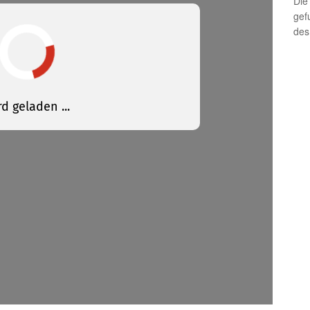
Die
gef
des