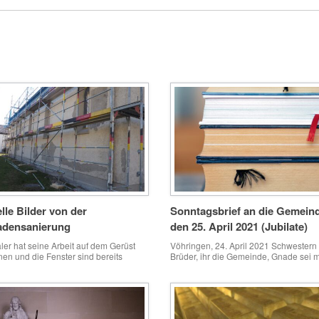
lle Bilder von der
Sonntagsbrief an die Gemeind
adensanierung
den 25. April 2021 (Jubilate)
ler hat seine Arbeit auf dem Gerüst
Vöhringen, 24. April 2021 Schwestern
en und die Fenster sind bereits
Brüder, ihr die Gemeinde, Gnade sei m
ebt:
und Friede von Gott, unserm Vater, u
Herrn Jesus Christus. Ich bin ein Anfä
immer wieder fange ich mit dem Lesen
neuen Bu­ches an, ohne dass ich es z
lese. Denn irgendwann fällt mein Blick