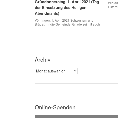
Gründonnerstag, 1. April 2021 (Tag
Wir la
der Einsetzung des Heiligen
Ostere
den Ho
Abendmahls)
auch z
Straße
Vöhringen, 1. April 2021 Schwestern und
Mitneh
Brüder, ihr die Gemeinde, Gnade sei mit euch
Vöhrin
und Friede von Gott, unserm Vater, und dem
Herrn Jesus Christus. „Ein Bild sagt mehr als
tausend Worte“ heißt das Sprichwort.
Nachdem unsere Kirchengemeinde
coronabedingt sich bei den
Beitragsnavigation
Präsenzgottesdiensten zurück­genommen
hat, entfällt heute Abend der Gottesdienst zur
Einsetzung des Heiligen Abendmahls. […]
Archiv
Archiv
Online-Spenden