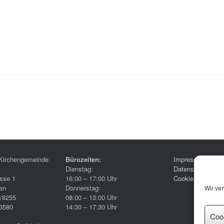
Kirchengemeinde
Bürozeiten:
Impressum
Dienstag:
Datenschutzerklä
sse 1
16:00 – 17:00 Uhr
Cookie-Richtlinie
en
Donnerstag:
Wir ve
6/8255
08:00 – 13:00 Uhr
3580
14:30 – 17:30 Uhr
Coo