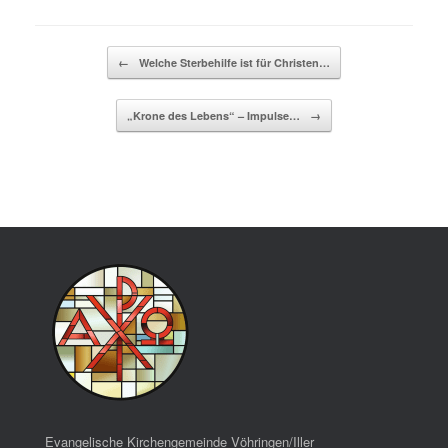
Beitragsnavigation
←
Welche Sterbehilfe ist für Christen…
„Krone des Lebens“ – Impulse…
→
Evangelische Kirchengemeinde Vöhringen/Iller