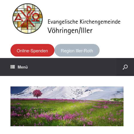
Online-Spenden
Region Iller-Roth
Menü