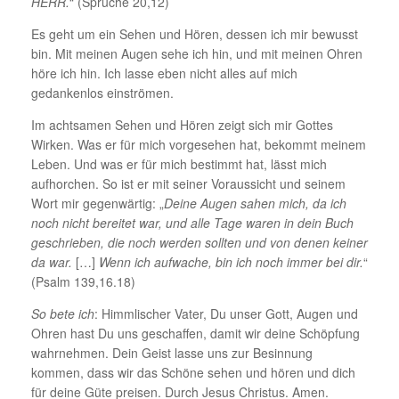
HERR.
“ (Sprüche 20,12)
Es geht um ein Sehen und Hören, dessen ich mir bewusst
bin. Mit meinen Augen sehe ich hin, und mit meinen Ohren
höre ich hin. Ich lasse eben nicht alles auf mich
gedankenlos einströmen.
Im achtsamen Sehen und Hören zeigt sich mir Gottes
Wirken. Was er für mich vorgesehen hat, bekommt meinem
Leben. Und was er für mich bestimmt hat, lässt mich
aufhorchen. So ist er mit seiner Voraussicht und seinem
Wort mir gegenwärtig: „
Deine Augen sahen mich, da ich
noch nicht bereitet war, und alle Tage waren in dein Buch
geschrieben, die noch werden sollten und von denen keiner
da war.
[…]
Wenn ich aufwache, bin ich noch immer bei dir.
“
(Psalm 139,16.18)
So bete ich
: Himmlischer Vater, Du unser Gott, Augen und
Ohren hast Du uns geschaffen, damit wir deine Schöpfung
wahrnehmen. Dein Geist lasse uns zur Besinnung
kommen, dass wir das Schöne sehen und hören und dich
für deine Güte preisen. Durch Jesus Christus. Amen.