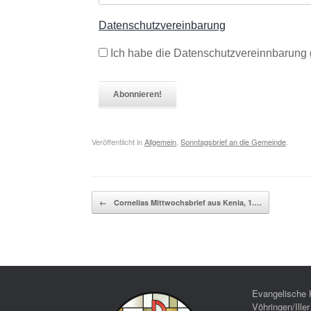
Datenschutzvereinbarung
Ich habe die Datenschutzvereinnbarung 
Veröffentlicht in
Allgemein
,
Sonntagsbrief an die Gemeinde
.
Beitragsnavigation
←
Cornelias Mittwochsbrief aus Kenia, 1.…
Evangelische 
Vöhringen/Iller