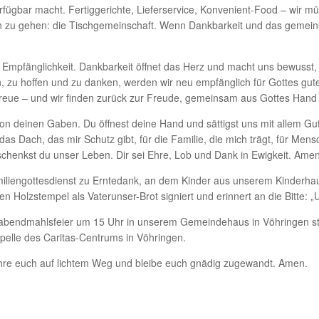
erfügbar macht. Fertiggerichte, Lieferservice, Konvenient-Food – wir 
en zu gehen: die Tischgemeinschaft. Wenn Dankbarkeit und das gemein
er Empfänglichkeit. Dankbarkeit öffnet das Herz und macht uns bewuss
n, zu hoffen und zu danken, werden wir neu empfänglich für Gottes gute
Treue – und wir finden zurück zur Freude, gemeinsam aus Gottes Han
lt von deinen Gaben. Du öffnest deine Hand und sättigst uns mit allem Gu
r das Dach, das mir Schutz gibt, für die Familie, die mich trägt, für Men
schenkst du unser Leben. Dir sei Ehre, Lob und Dank in Ewigkeit. Amen
miliengottesdienst zu Erntedank, an dem Kinder aus unserem Kinderha
en Holzstempel als Vaterunser-Brot signiert und erinnert an die Bitte: „
chabendmahlsfeier um 15 Uhr in unserem Gemeindehaus in Vöhringen sta
elle des Caritas-Centrums in Vöhringen.
ühre euch auf lichtem Weg und bleibe euch gnädig zugewandt. Amen.