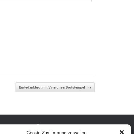
Erntedankbrot mit VaterunserBrotstempel
→
Facebook
Instagram
YouTube
Cookie-Zustimmung verwalten
rung