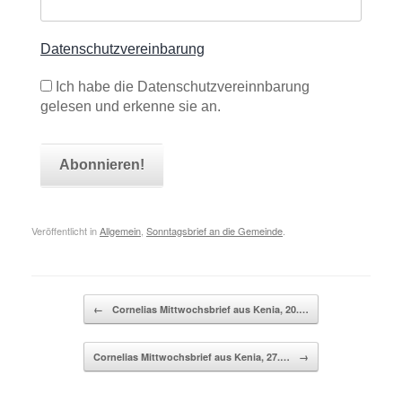
Datenschutzvereinbarung
Ich habe die Datenschutzvereinnbarung
gelesen und erkenne sie an.
Veröffentlicht in
Allgemein
,
Sonntagsbrief an die Gemeinde
.
Beitragsnavigation
←
Cornelias Mittwochsbrief aus Kenia, 20.…
Cornelias Mittwochsbrief aus Kenia, 27.…
→