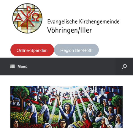
Online-Spenden
Region Iller-Roth
Menü