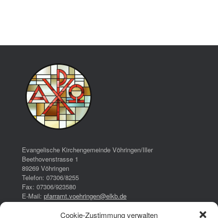
Evangelische Kirchengemeinde Vöhringen/Iller
Beethovenstrasse 1
89269 Vöhringen
Telefon: 07306/8255
Fax: 07306/923580
E-Mail:
pfarramt.voehringen@elkb.de
Cookie-Zustimmung verwalten
Bürozeiten: