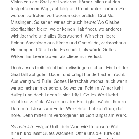
Vieles von der Saat geht verloren. Körner fallen auf den
festgetretenen Weg, auf felsigen Grund, unter Dornen. Sie
werden zertreten, vertrocknen oder erstickt. Drei Mal
Misslingen. So sehen wir es oft auch heute: Wo Glaube
oberflächlich bleibt, wo er keinen Halt findet, wo anderes
wichtiger wird und alles überwuchert. Wir sehen leere
Felder, Abschiede aus Kirche und Gemeinde, zerbrochene
Hoffnungen, frühe Tode. Es scheint, als würde Gottes
Wirken ins Leere laufen, als bliebe nur Verlust.
Doch Jesus bleibt nicht beim Misslingen stehen. Ein Teil der
Saat fällt auf guten Boden und bringt hundertfache Frucht.
Aus wenig wird Fülle. Gottes Herrschaft wächst, auch wenn
wir sie nicht immer sehen. So wie ein Feld im Winter kahl
daliegt und doch Leben in sich trägt. Gottes Wort kehrt
nicht leer zurück. Was er aus der Hand gibt, wächst ihm zu.
Darum ruft Jesus am Ende: Wer Ohren hat zu hören, der
höre. Denn mitten im Verborgenen ist Gott längst am Werk.
So bete ich
: Ewiger Gott, dein Wort wirkt in unsere Welt
hinein und lässt Gutes wachsen. Öffne uns die Türe des