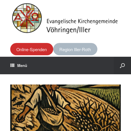
Online-Spenden
Region Iller-Roth
Menü