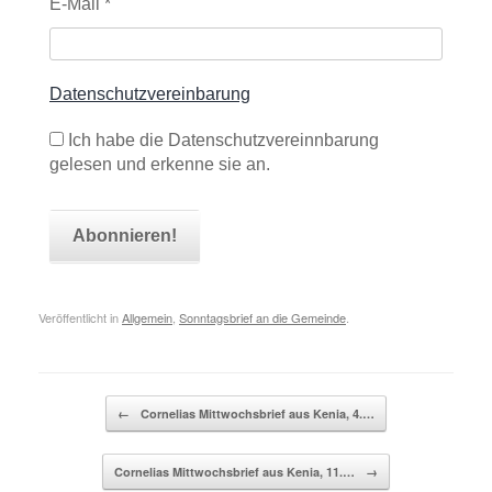
E-Mail
*
Datenschutzvereinbarung
Ich habe die Datenschutzvereinnbarung
gelesen und erkenne sie an.
Veröffentlicht in
Allgemein
,
Sonntagsbrief an die Gemeinde
.
Beitragsnavigation
←
Cornelias Mittwochsbrief aus Kenia, 4.…
Cornelias Mittwochsbrief aus Kenia, 11.…
→