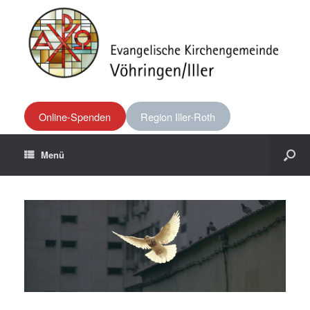
Online-Spenden
Region Iller-Roth
Menü