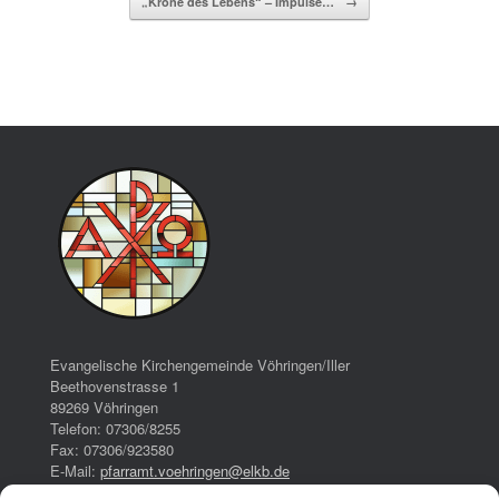
„Krone des Lebens“ – Impulse…
→
Evangelische Kirchengemeinde Vöhringen/Iller
Beethovenstrasse 1
89269 Vöhringen
Telefon: 07306/8255
Fax: 07306/923580
E-Mail:
pfarramt.voehringen@elkb.de