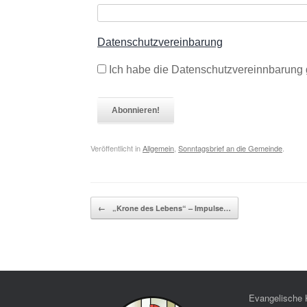
Datenschutzvereinbarung
Ich habe die Datenschutzvereinnbarung 
Veröffentlicht in
Allgemein
,
Sonntagsbrief an die Gemeinde
.
Beitragsnavigation
←
„Krone des Lebens“ – Impulse…
Evangelische 