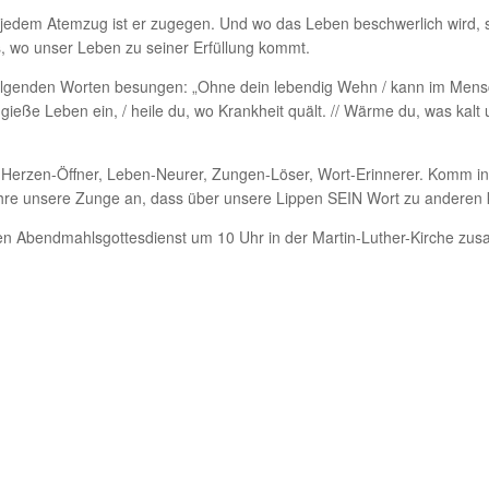
 jedem Atemzug ist er zugegen. Und wo das Leben beschwerlich wird, 
s, wo unser Leben zu seiner Erfüllung kommt.
 folgenden Worten besungen: „Ohne dein lebendig Wehn / kann im Mensch
gieße Leben ein, / heile du, wo Krankheit quält. // Wärme du, was kalt un
, Herzen-Öffner, Leben-Neurer, Zungen-Löser, Wort-Erinnerer. Komm in
 Rühre unsere Zunge an, dass über unsere Lippen SEIN Wort zu andere
 den Abendmahlsgottesdienst um 10 Uhr in der Martin-Luther-Kirche z