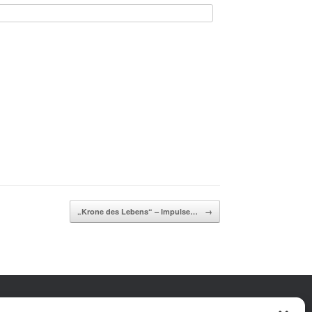
„Krone des Lebens“ – Impulse…
→
Facebook
Instagram
YouTube