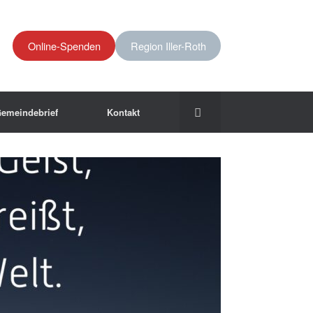
Online-Spenden
Region Iller-Roth
emeindebrief
Kontakt