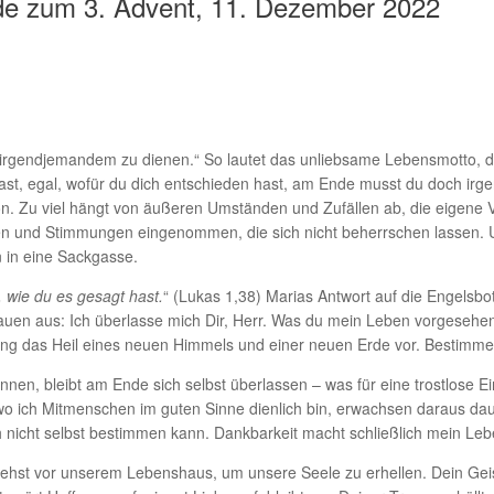
de zum 3. Advent, 11. Dezember 2022
irgendjemandem zu dienen.“ So lautet das unliebsame Lebensmotto, d
et hast, egal, wofür du dich entschieden hast, am Ende musst du doch
sion. Zu viel hängt von äußeren Umständen und Zufällen ab, die eigene
en und Stimmungen eingenommen, die sich nicht beherrschen lassen. U
n in eine Sackgasse.
 wie du es gesagt hast.
“ (Lukas 1,38) Marias Antwort auf die Engelsb
auen aus: Ich überlasse mich Dir, Herr. Was du mein Leben vorgesehen 
ung das Heil eines neuen Himmels und einer neuen Erde vor. Bestimm
können, bleibt am Ende sich selbst überlassen – was für eine trostlose 
wo ich Mitmenschen im guten Sinne dienlich bin, erwachsen daraus da
 nicht selbst bestimmen kann. Dankbarkeit macht schließlich mein Leb
 stehst vor unserem Lebenshaus, um unsere Seele zu erhellen. Dein Gei