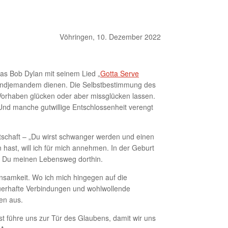
Vöhringen, 10. Dezember 2022
as Bob Dylan mit seinem Lied „
Gotta Serve
 irgendjemandem dienen. Die Selbstbestimmung des
 Vorhaben glücken oder aber missglücken lassen.
nd manche gutwillige Entschlossenheit verengt
otschaft – „Du wirst schwanger werden und einen
hast, will ich für mich annehmen. In der Geburt
e Du meinen Lebensweg dorthin.
Einsamkeit. Wo ich mich hingegen auf die
uerhafte Verbindungen und wohlwollende
en aus.
st führe uns zur Tür des Glaubens, damit wir uns