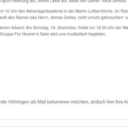
ht spürt Hoffnung auf, nimmt Liebe auf, bleibt von Deiner Treue umhüllt
m 10 Uhr den Adventsgottesdienst in der Martin-Luther-Kirche. Im Rah
 sollt den Namen des Herrn, deines Gottes, nicht unnütz gebrauchen“ 
vierten Advent: Am Sonntag, 18. Dezember, findet um 18.30 Uhr der Wa
e Gruppe For Heaven’s Sake wird uns musikalisch begleiten.
de Vöhringen als Mail bekommen möchten, einfach hier Ihre 