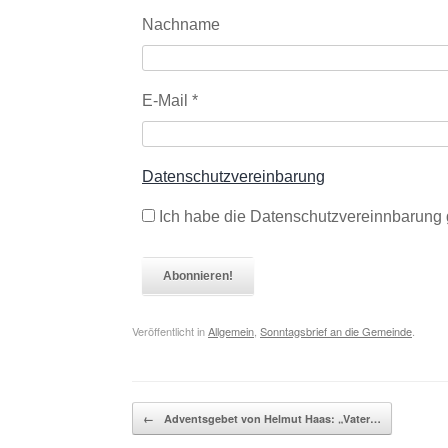
Nachname
E-Mail
*
Datenschutzvereinbarung
Ich habe die Datenschutzvereinnbarung 
Veröffentlicht in
Allgemein
,
Sonntagsbrief an die Gemeinde
.
Beitragsnavigation
←
Adventsgebet von Helmut Haas: „Vater…