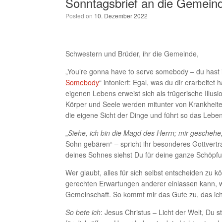
Sonntagsbrief an die Gemein
Posted on
10. Dezember 2022
Schwestern und Brüder, ihr die Gemeinde,
„You’re gonna have to serve somebody – du hast 
Somebody
“ intoniert: Egal, was du dir erarbeit
eigenen Lebens erweist sich als trügerische Illu
Körper und Seele werden mitunter von Krankheit
die eigene Sicht der Dinge und führt so das Lebe
„
Siehe, ich bin die Magd des Herrn; mir geschehe,
Sohn gebären“ – spricht ihr besonderes Gottvertr
deines Sohnes siehst Du für deine ganze Schöpf
Wer glaubt, alles für sich selbst entscheiden zu 
gerechten Erwartungen anderer einlassen kann, 
Gemeinschaft. So kommt mir das Gute zu, das ich
So bete ich
: Jesus Christus – Licht der Welt, Du