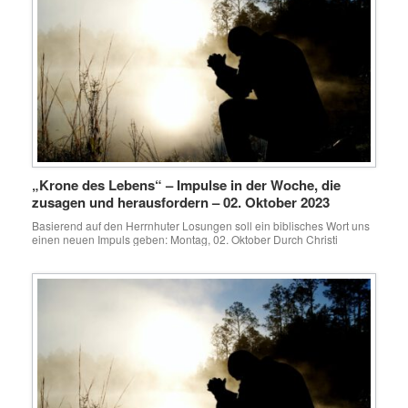
„Krone des Lebens“ – Impulse in der Woche, die
zusagen und herausfordern – 02. Oktober 2023
Basierend auf den Herrnhuter Losungen soll ein biblisches Wort uns
einen neuen Impuls geben: Montag, 02. Oktober Durch Christi
Wunden seid ihr heil geworden 1. Petrus 2,24 Als Mama würde ich
meinen Kindern gerne Schmerz und Leid abnehmen. Gerne würde
ich lieber selber leiden, als eines meiner Kinder leiden zu sehen! Da
das nicht möglich […]