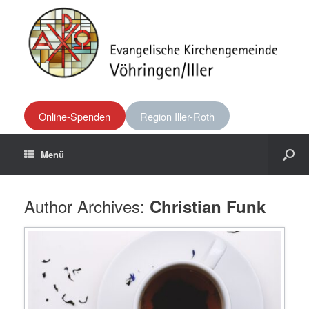
Online-Spenden
Region Iller-Roth
Menü
Author Archives:
Christian Funk