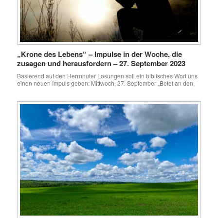
„Krone des Lebens“ – Impulse in der Woche, die
zusagen und herausfordern – 27. September 2023
Basierend auf den Herrnhuter Losungen soll ein biblisches Wort uns
einen neuen Impuls geben: Mittwoch, 27. September „Betet an den,
der gemacht hat Himmel und Erde und Meer und die
Wasserquellen!“Offenbarung 14, 7 Seit einiger Zeit lese ich im Buch
Jesaja. Obwohl das generell nicht so ein fröhliches Buch ist, gibt es
ein paar sehr […]