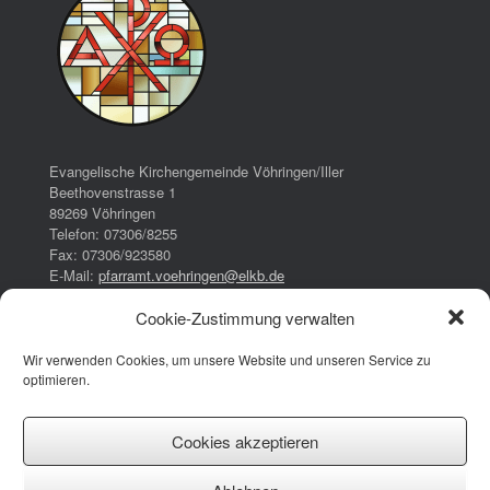
Evangelische Kirchengemeinde Vöhringen/Iller
Beethovenstrasse 1
89269 Vöhringen
Telefon: 07306/8255
Fax: 07306/923580
E-Mail:
pfarramt.voehringen@elkb.de
Cookie-Zustimmung verwalten
Bürozeiten:
Dienstag:
Wir verwenden Cookies, um unsere Website und unseren Service zu
16:00 – 17:00 Uhr
optimieren.
Donnerstag:
08:00 – 13:00 Uhr
14:30 – 17:30 Uhr
Cookies akzeptieren
Impressum