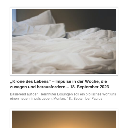
HERRN fürchtet, hat eine sichere Festung.“Sprüche Salomos 14, 26
Ist das so? Haben Menschen, die auf Gott vertrauen, Sicherheit und
Schutz?Ich denke an all die Christen, die in Ländern leben, wo sie
verfolgt werden und immer […]
„Krone des Lebens“ – Impulse in der Woche, die
zusagen und herausfordern – 18. September 2023
Basierend auf den Herrnhuter Losungen soll ein biblisches Wort uns
einen neuen Impuls geben: Montag, 18.. September Paulus
schreibt:Ich bitte euch, vor Gott einzutreten für alle Menschen in
Bitten, Gebet, Fürbitte und Danksagung. 1. Timotheus 2,1 Ich liege
morgens im Bett und kann nicht mehr schlafen. Ich ärgere mich, denn
eigentlich klingelt der Wecker doch […]