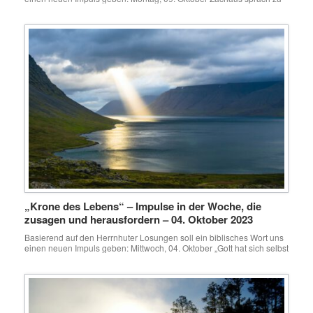
Jesus: Siehe, Herr, die Hälfte von meinem Besitz gebe ich den
Armen,und wenn ich jemanden betrogen habe, so gebe ich es
vierfach zurück. Lukas 19,8 Dieses kleine Gedicht habe ich einmal für
den Kindergottesdienst geschrieben: […]
„Krone des Lebens“ – Impulse in der Woche, die
zusagen und herausfordern – 04. Oktober 2023
Basierend auf den Herrnhuter Losungen soll ein biblisches Wort uns
einen neuen Impuls geben: Mittwoch, 04. Oktober „Gott hat sich selbst
nicht unbezeugt gelassen, hat viel Gutes getan und euch vom
Himmel Regen und fruchtbare Zeiten gegeben, hat euch ernährt und
eure Herzen mit Freude erfüllt.“Apostelgeschichte 14, 17 Nochmal
Götter… letzte Woche im Alten Testament, […]