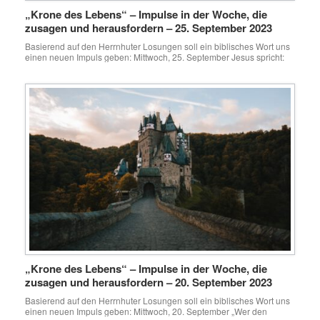
„Krone des Lebens“ – Impulse in der Woche, die
zusagen und herausfordern – 25. September 2023
Basierend auf den Herrnhuter Losungen soll ein biblisches Wort uns
einen neuen Impuls geben: Mittwoch, 25. September Jesus spricht:
Himmel und Erde werden vergehen; aber meine Worte werden nicht
vergehen.
Matthäus 24,35 Wenn ich in meinen alten Tagebüchern lese, dann
staune ich manchmal an wie wenig ich mich noch erinnen kann und
ich […]
„Krone des Lebens“ – Impulse in der Woche, die
zusagen und herausfordern – 20. September 2023
Basierend auf den Herrnhuter Losungen soll ein biblisches Wort uns
einen neuen Impuls geben: Mittwoch, 20. September „Wer den