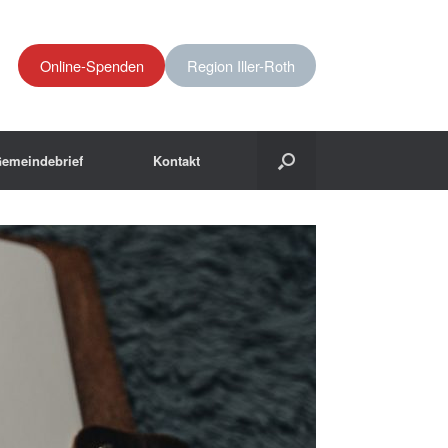
Online-Spenden
Region Iller-Roth
emeindebrief
Kontakt