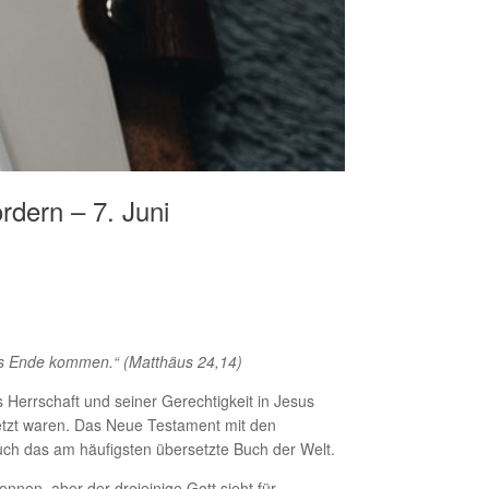
rdern – 7. Juni
das Ende kommen.“ (Matthäus 24,14)
 Herrschaft und seiner Gerechtigkeit in Jesus
setzt waren. Das Neue Testament mit den
auch das am häufigsten übersetzte Buch der Welt.
en, aber der dreieinige Gott sieht für