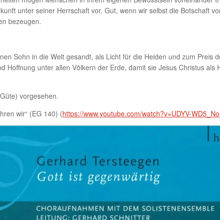
ft unter seiner Herrschaft vor. Gut, wenn wir selbst die Botschaft v
hen bezeugen.
nen Sohn in die Welt gesandt, als Licht für die Heiden und zum Preis d
 Hoffnung unter allen Völkern der Erde, damit sie Jesus Christus als 
e Güte) vorgesehen.
hren wir“ (EG 140) (
https://www.youtube.com/watch?v=UDYV-WD5_No