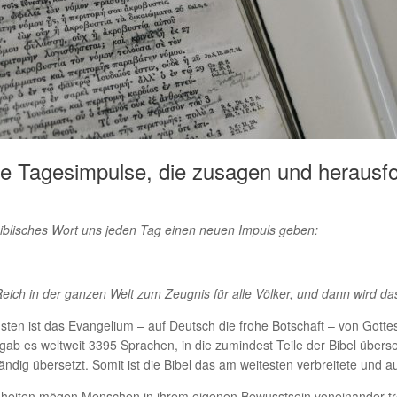
he Tagesimpulse, die zusagen und herausfo
biblisches Wort uns jeden Tag einen neuen Impuls geben:
eich in der ganzen Welt zum Zeugnis für alle Völker, und dann wird 
sten ist das Evangelium – auf Deutsch die frohe Botschaft – von Gottes
 gab es weltweit 3395 Sprachen, in die zumindest Teile der Bibel über
ändig übersetzt. Somit ist die Bibel das am weitesten verbreitete und 
eiten mögen Menschen in ihrem eigenen Bewusstsein voneinander trenn