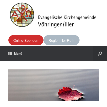
Online-Spenden
Region Iller-Roth
Menü