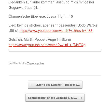
Gedanken zur Ruhe kommen lässt und mich mit deiner
Gegenwart ausfüllst.
Ökumenische Bibellese: Josua 11, 1 – 15
Lied: kein geistliches, aber sehr passendes: Bodo Wartke
„Stille“
https://www.youtube.com/watch?v=hhovlivkhS8
Geistlich: Martin Pepper; Auge im Sturm
https://www.youtube.com/watch?v=1nU1LTJcEQg
Veröffentlicht in
Tagesimpulse
.
Beitragsnavigation
←
„Krone des Lebens“ – Biblische…
Sonntagsbrief an die Gemeinde, 30.…
→