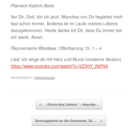
Pfarrerin Kathrin Bohe
Vor Dir, Gott, bin ich jetzt. Manches von Dir begleitet mich
fast schon immer, Anderes ist im Laufe meines Lebens
dazugekommen. Heute danke ich Dir, dass Du immer bei
mir warst. Amen
Ökumenische Bibellese: Offenbarung 15, 1 – 4
Lied: Ich singe dir mit Herz und Mund (moderne Version)
https://www.youtube.com/watch?v=VZX0Y_KkP58
Veröffentlicht in
Tagesimpulse
.
Beitragsnavigation
←
„Krone des Lebens“ – Impulse…
Sonntagsbrief an die Gemeinde, 30.…
→