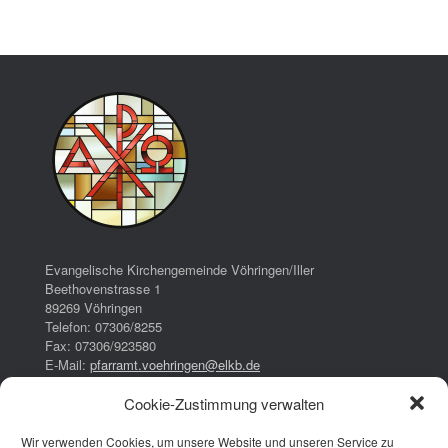
Evangelische Kirchengemeinde Vöhringen/Iller
Beethovenstrasse 1
89269 Vöhringen
Telefon: 07306/8255
Fax: 07306/923580
E-Mail:
pfarramt.voehringen@elkb.de
Cookie-Zustimmung verwalten
Bürozeiten:
Dienstag:
Wir verwenden Cookies, um unsere Website und unseren Service zu
16:00 – 17:00 Uhr